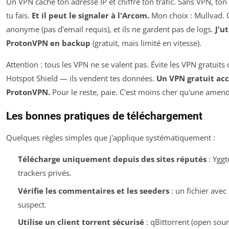
Un VPN cache ton adresse IP et chiffre ton trafic. Sans VPN, ton 
tu fais.
Et il peut le signaler à l'Arcom.
Mon choix : Mullvad. C
anonyme (pas d'email requis), et ils ne gardent pas de logs.
J'ut
ProtonVPN en backup
(gratuit, mais limité en vitesse).
Attention : tous les VPN ne se valent pas. Évite les VPN gratui
Hotspot Shield — ils vendent tes données.
Un VPN gratuit acc
ProtonVPN.
Pour le reste, paie. C'est moins cher qu'une amend
Les bonnes pratiques de téléchargement
Quelques règles simples que j'applique systématiquement :
Télécharge uniquement depuis des sites réputés
: Yggt
trackers privés.
Vérifie les commentaires et les seeders
: un fichier avec
suspect.
Utilise un client torrent sécurisé
: qBittorrent (open sour