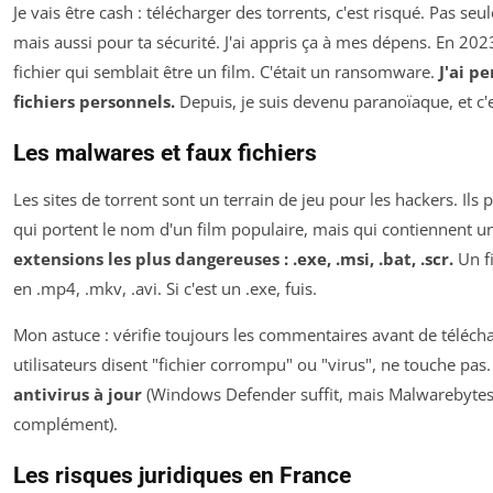
Je vais être cash : télécharger des torrents, c'est risqué. Pas s
mais aussi pour ta sécurité. J'ai appris ça à mes dépens. En 2023
fichier qui semblait être un film. C'était un ransomware.
J'ai p
fichiers personnels.
Depuis, je suis devenu paranoïaque, et c'
Les malwares et faux fichiers
Les sites de torrent sont un terrain de jeu pour les hackers. Ils 
qui portent le nom d'un film populaire, mais qui contiennent u
extensions les plus dangereuses : .exe, .msi, .bat, .scr.
Un fi
en .mp4, .mkv, .avi. Si c'est un .exe, fuis.
Mon astuce : vérifie toujours les commentaires avant de télécha
utilisateurs disent "fichier corrompu" ou "virus", ne touche pas
antivirus à jour
(Windows Defender suffit, mais Malwarebytes
complément).
Les risques juridiques en France