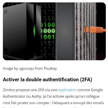
Image by ugoxuqu from Pixabay
Activer la double authentification (2FA)
Zimbra propose une 2FA via une
application
comme Google
Authenticator ou Authy. Je l'ai activée après qu'un collègue
s'est fait pirater son compte : l'attaquant a envoyé des emails