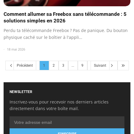
Comment allumer sa Freebox sans télécommande : 5
solutions simples en 2026
Perdu ta télécommande Freebox ? Pas de panique. Du bouton
physique caché sur le boîtier à l'appli…
18 mai 2026
Précédent
1
2
3
...
9
Suivant
NEWSLETTER
Inscrivez-vous pour recevoir nos derniers articles
directement dans votre boîte mail.