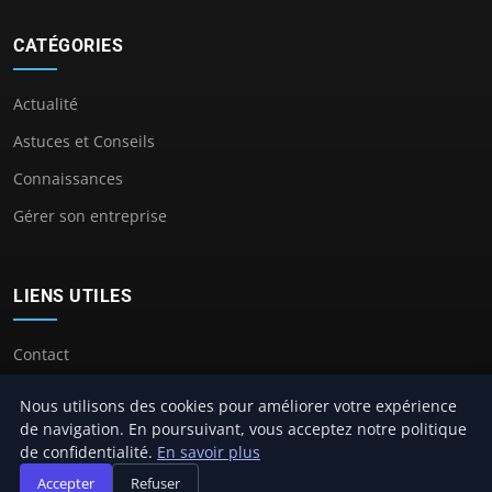
CATÉGORIES
Actualité
Astuces et Conseils
Connaissances
Gérer son entreprise
LIENS UTILES
Contact
Nous utilisons des cookies pour améliorer votre expérience
de navigation. En poursuivant, vous acceptez notre politique
de confidentialité.
En savoir plus
© 2026 Telemarketingfacil.com. Tous droits réservés.
Accepter
Refuser
À propos
Mentions légales
Confidentialité
Plan du site